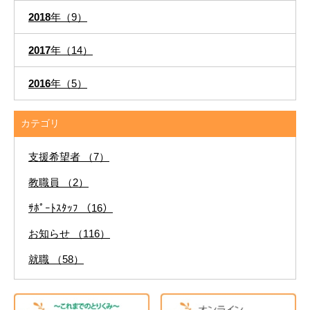
2018
年（9）
2017
年（14）
2016
年（5）
カテゴリ
支援希望者 （7）
教職員 （2）
ｻﾎﾟｰﾄｽﾀｯﾌ （16）
お知らせ （116）
就職 （58）