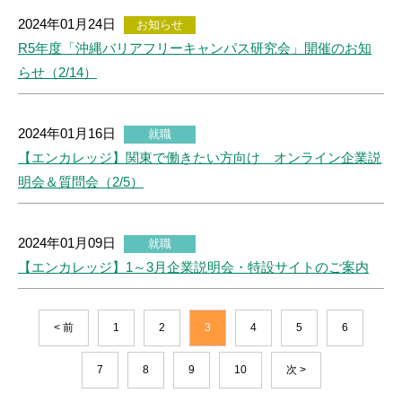
2024年01月24日
お知らせ
R5年度「沖縄バリアフリーキャンパス研究会」開催のお知
らせ（2/14）
2024年01月16日
就職
【エンカレッジ】関東で働きたい方向け オンライン企業説
明会＆質問会（2/5）
2024年01月09日
就職
【エンカレッジ】1～3月企業説明会・特設サイトのご案内
< 前
1
2
3
4
5
6
7
8
9
10
次 >