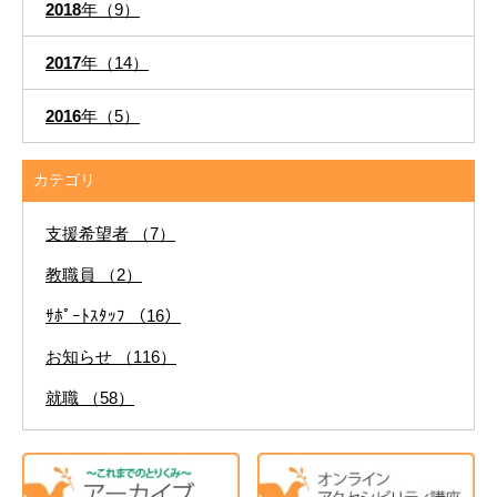
2018
年（9）
2017
年（14）
2016
年（5）
カテゴリ
支援希望者 （7）
教職員 （2）
ｻﾎﾟｰﾄｽﾀｯﾌ （16）
お知らせ （116）
就職 （58）